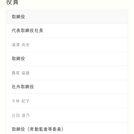
役員
取締役
代表取締役社⾧
キノコのお肉
ユキグニマルシ
マテリアリテ
IR情報
湯澤 尚史
取締役
藤尾 益雄
社外取締役
千林 紀子
サステナビリティ方針
健康食品
辻󠄀田 淑乃
取締役
（常勤監査等委員）