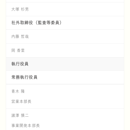
大塚 杉男
社外取締役
（監査等委員）
炊きこみごはんの素
社会への取り組
内藤 哲哉
岡 香里
執行役員
常務執行役員
青木 隆
大黒本しめじ・
営業本部長
大粒丹波しめじ
諸澤 慎二
事業開発本部長