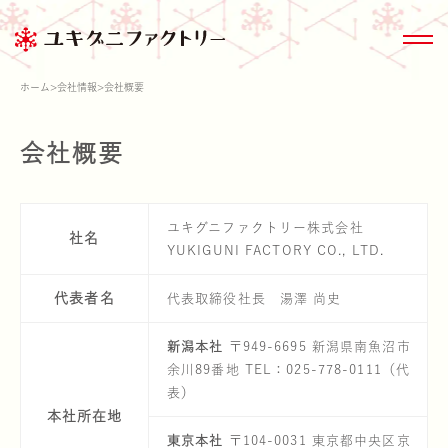
ホーム
>
会社情報
>
会社概要
会社概要
商品情報トップ
きのこ大百科
サステナビリティ
会社情報
ユキグニファクトリー株式会社
社名
YUKIGUNI FACTORY CO., LTD.
代表者名
代表取締役社長 湯澤 尚史
商品情報
ブランド紹介
新潟本社
〒949-6695 新潟県南魚沼市
余川89番地 TEL：025-778-0111（代
雪国まいたけ極
家のまわりのきの
ESG関連デー
沿革
表）
本社所在地
東京本社
〒104-0031 東京都中央区京