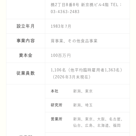
橋2丁目8番8号 新京橋ビル4階 TEL：
03-4363-2483
設立年月
1983年7月
事業内容
茸事業、その他食品事業
雪国まいたけ極 白
ステークホルダー・エン
山できのこをみか
会社概要
資本金
100百万円
1,106名（他平均臨時雇用者1,363名）
従業員数
（2026年3月末現在）
本社
新潟、東京
研究所
新潟、埼玉
雪国ぶなしめじ
気をつけたい・・・毒
環境への取り組
拠点一覧
営業所
新潟、東京、大阪、名古屋、
仙台、広島、北海道、福岡