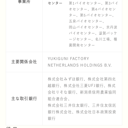
事業所
センター
第1バイオセンター、第3バイ
オセンター、第4バイオセン
ター、第5バイオセンター、
五泉バイオセンター、
岡山バイオセンター、京丹波
バイオセンター、滋賀パッケ
ージセンター、名川工場、種
コーポレート・ガバナン
雪国えりんぎ
商品に関するQ
社長メッセー
菌開発センター
YUKIGUNI FACTORY
主要関係会社
NETHERLANDS HOLDINGS B.V.
株式会社みずほ銀行、株式会社第四北
越銀行、株式会社三菱UFJ銀行、株式
会社りそな銀行、新潟県信用農業協同
主な取引銀行
組合連合会、
サステナビリティマネジ
マッシュルーム
コーポレート アイデン
きのこ豆知識
株式会社三井住友銀行、三井住友信託
銀行株式会社、株式会社日本政策投資
銀行