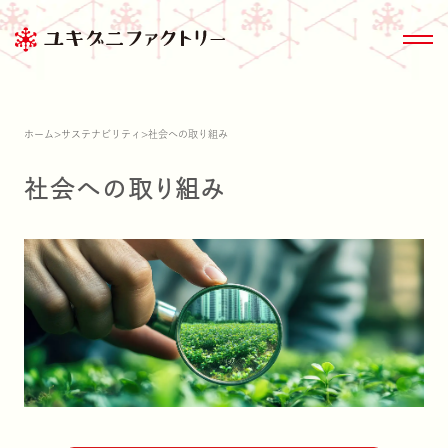
ホーム
>
サステナビリティ
>
社会への取り組み
社会への取り組み
商品情報トップ
きのこ大百科
サステナビリティ
会社情報
商品情報
ブランド紹介
雪国まいたけ極
家のまわりのきの
ESG関連デー
沿革