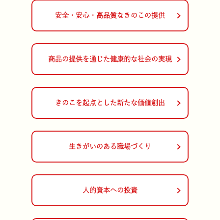
安全・安心・高品質なきのこの提供
商品の提供を通じた健康的な社会の実現
雪国まいたけ極 白
ステークホルダー・エン
山できのこをみか
会社概要
きのこを起点とした新たな価値創出
生きがいのある職場づくり
雪国ぶなしめじ
気をつけたい・・・毒
環境への取り組
拠点一覧
人的資本への投資