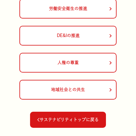
労働安全衛生の推進
DE&Iの推進
コーポレート・ガバナン
雪国えりんぎ
商品に関するQ
社長メッセー
人権の尊重
地域社会との共生
サステナビリティマネジ
マッシュルーム
コーポレート アイデン
きのこ豆知識
サステナビリティトップに戻る