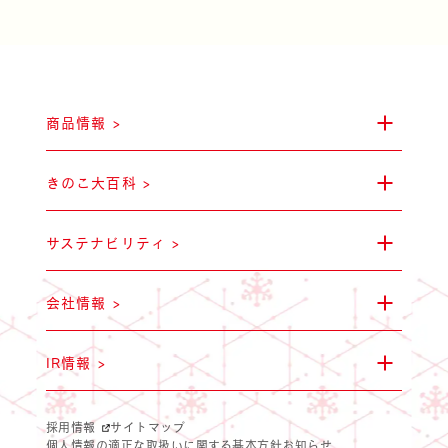
商品情報 >
キノコのお肉
ユキグニマルシ
マテリアリテ
IR情報
きのこ大百科 >
サステナビリティ >
会社情報 >
サステナビリティ方針
健康食品
IR情報 >
採用情報
サイトマップ
個人情報の適正な取扱いに関する基本方針
お知らせ