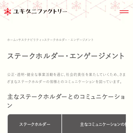
ホーム
>
サステナビリティ
>
ステークホルダー・エンゲージメント
ステークホルダー・エンゲージメント
商品情報トップ
きのこ大百科
サステナビリティ
会社情報
公正・透明・健全な事業活動を通じ、社会的責任を果たしていくため、さま
ざまなステークホルダーの皆様とのコミュニケーションを図っています。
商品情報
主なステークホルダーとのコミュニケーショ
ブランド紹介
ン
雪国まいたけ極
家のまわりのきの
ESG関連デー
沿革
ステークホルダー
主なコミュニケーションの機会