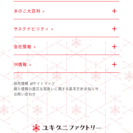
きのこ大百科 >
サステナビリティ >
キノコのお肉
ユキグニマルシ
マテリアリテ
IR情報
会社情報 >
IR情報 >
採用情報
サイトマップ
個人情報の適正な取扱いに関する基本方針
お知らせ
お問い合わせ
サステナビリティ方針
健康食品