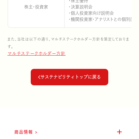
株主優待
株主・投資家
決算説明会
個人投資家向け説明会
機関投資家・アナリストとの個別面談
また、当社は以下の通り、マルチステークホルダー方針を策定しておりま
コーポレート・ガバナン
雪国えりんぎ
商品に関するQ
社長メッセー
す。
マルチステークホルダー方針
サステナビリティトップに戻る
サステナビリティマネジ
マッシュルーム
コーポレート アイデン
きのこ豆知識
商品情報 >