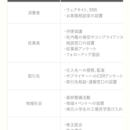
ウェブサイト、SNS
消費者
お客様相談室の設置
労使協議
社内報の発信やコンプライアンス
従業員
相談窓口の設置
雪国まいたけ極 白
ステークホルダー・エン
山できのこをみか
会社概要
従業員アンケート
フォローアップ面談
仕入先への視察、監査
取引先
サプライヤーへのCSRアンケートの
取引先相談・通報窓口の設置
森林整備活動
地域社会
地域イベントへの協賛
雪国ぶなしめじ
気をつけたい・・・毒
環境への取り組
拠点一覧
地元小学生の工場見学受け入れ
株主総会