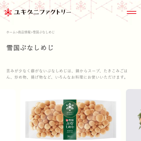
ホーム
>
商品情報
>
雪国ぶなしめじ
雪国ぶなしめじ
商品情報トップ
きのこ大百科
サステナビリティ
会社情報
苦みが少なく癖がないぶなしめじは、鍋からスープ、たきこみごは
ん、炒め物、揚げ物など、いろんなお料理にお使いいただけます。
商品情報
ブランド紹介
雪国まいたけ極
家のまわりのきの
ESG関連デー
沿革