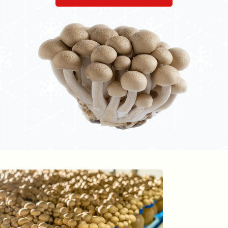
コーポレート・ガバナン
雪国えりんぎ
商品に関するQ
社長メッセー
サステナビリティマネジ
マッシュルーム
コーポレート アイデン
きのこ豆知識