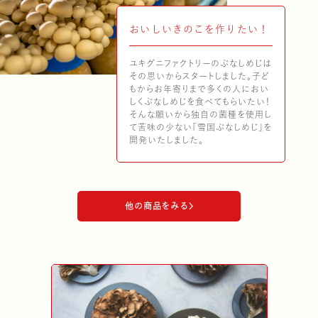
おいしいきのこを作りたい！
ユキグニファクトリーのぶなしめじは
その思いからスタートしました。子ど
もからお年寄りまで多くの人におい
キノコのお肉
ユキグニマルシ
マテリアリテ
IR情報
しくぶなしめじを食べてもらいたい！
そんな願いから独自の菌種を使用し
て苦味の少ない「雪国ぶなしめじ」を
開発いたしました。
他の商品をみる
サステナビリティ方針
健康食品