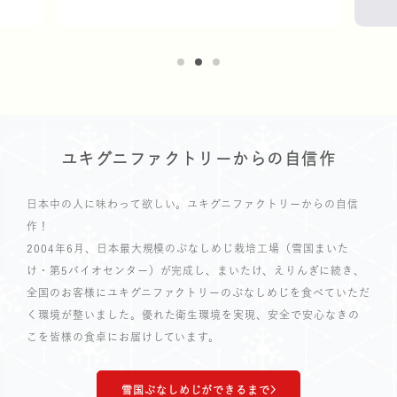
雪国まいたけ極 白
ステークホルダー・エン
山できのこをみか
会社概要
ユキグニファクトリーからの自信作
日本中の人に味わって欲しい。ユキグニファクトリーからの自信
作！
2004年6月、日本最大規模のぶなしめじ栽培工場（雪国まいた
け・第5バイオセンター）が完成し、まいたけ、えりんぎに続き、
全国のお客様にユキグニファクトリーのぶなしめじを食べていただ
く環境が整いました。優れた衛生環境を実現、安全で安心なきの
雪国ぶなしめじ
気をつけたい・・・毒
環境への取り組
拠点一覧
こを皆様の食卓にお届けしています。
雪国ぶなしめじができるまで