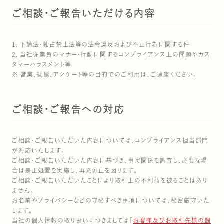
ご相談・ご報告いただける内容
1. 下請法・独占禁止法等の法令違反および不正行為に関する件
2. 当社従業員のマナー・行動に関するコンプライアンス上の問題やカス
タマーハラスメント等
※ 営業、勧誘、アンケート等の目的でのご利用は、ご遠慮ください。
雪国まいたけ極 白
ステークホルダー・エン
山できのこをみか
会社概要
ご相談・ご報告への対応
ご相談・ご報告いただいた内容については、コンプライアンス担当部門
が対応いたします。
ご相談・ご報告いただいた内容に基づき、事実関係を調査し、必要な場
合は是正処置を実施し、再発防止を図ります。
ご相談・ご報告いただいたことにより取引上の不利益を被ることはあり
雪国ぶなしめじ
気をつけたい・・・毒
環境への取り組
拠点一覧
ません。
お名前やプライバシーなどの守秘すべき事項については、秘密厳守いた
します。
当社の個人情報の取り扱いにつきましては「
お客様及びお取引先様の個