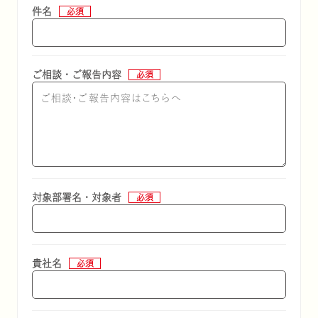
件名
ご相談・ご報告内容
キノコのお肉
ユキグニマルシ
マテリアリテ
IR情報
対象部署名・対象者
サステナビリティ方針
健康食品
貴社名