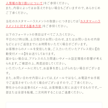
人情報の取り扱いについて
」をご参照ください。
また、内容によってはお答えできない場合もございますので、あらかじめ
ご了承ください。
当社のカスタマーハラスメントの取扱いにつきましては「
カスタマーハラ
スメントに対する基本方針
」をご参照ください。
コーポレート・ガバナン
雪国えりんぎ
商品に関するQ
社長メッセー
以下のフォーマットの項目はすべてご入力ください。
平日の17時以降、土日祝日のお問い合わせ、またはお問い合わせ内容
などによりご返信までにお時間をいただく場合がございます。
お客様からのメールを受信した後、ご入力いただいたアドレス宛に【自
動受付メール】をお送りしております。
届かない場合は、アドレスの入力間違いやメール設定環境の影響が考え
られます。ご確認の上、再度送信してください。
いただいたメールに対して、お返事を差し上げられない場合がございま
す。
また、お問い合わせ内容によっては、Eメールではなく、お電話やお手紙
でご返答させていただく場合がございますので、ご了承ください。
サステナビリティマネジ
マッシュルーム
コーポレート アイデン
きのこ豆知識
弊社からのお返事のEメールは、お客様個人宛にお送りするものです。一
部または全部を転載、二次利用することはご遠慮ください。