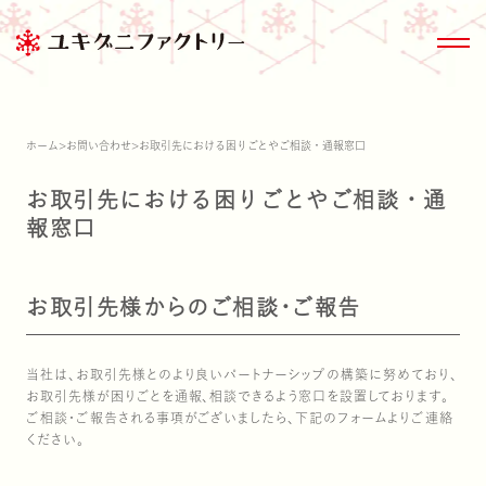
ホーム
>
お問い合わせ
>
お取引先における困りごとやご相談・通報窓口
お取引先における困りごとやご相談・通
報窓口
商品情報トップ
きのこ大百科
サステナビリティ
会社情報
お取引先様からのご相談・ご報告
商品情報
ブランド紹介
当社は、お取引先様とのより良いパートナーシップの構築に努めており、
お取引先様が困りごとを通報、相談できるよう窓口を設置しております。
雪国まいたけ極
家のまわりのきの
ESG関連デー
沿革
ご相談・ご報告される事項がございましたら、下記のフォームよりご連絡
ください。