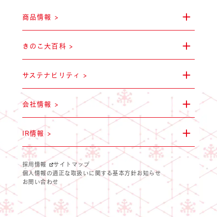
商品情報 >
きのこ大百科 >
雪国まいたけ極 白
ステークホルダー・エン
山できのこをみか
会社概要
サステナビリティ >
会社情報 >
IR情報 >
採用情報
サイトマップ
個人情報の適正な取扱いに関する基本方針
お知らせ
雪国ぶなしめじ
気をつけたい・・・毒
環境への取り組
拠点一覧
お問い合わせ