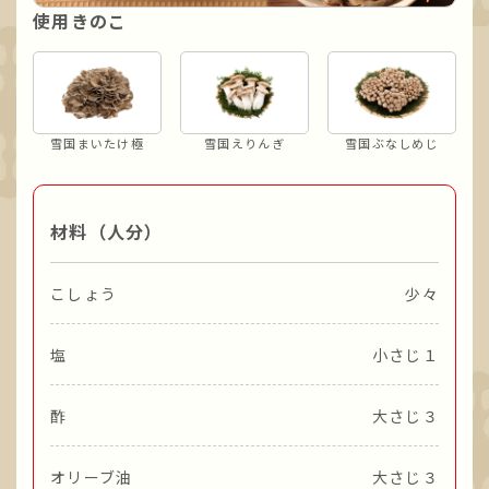
使用きのこ
雪国まいたけ極
雪国えりんぎ
雪国ぶなしめじ
材料（人分）
こしょう
少々
塩
小さじ１
酢
大さじ３
オリーブ油
大さじ３