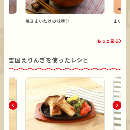
焼きまいたけの味噌汁
まいた
もっと見る
雪国えりんぎを使ったレシピ