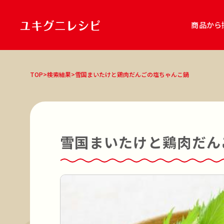
商品から
商品
TOP
>
検索結果
>
雪国まいたけと鶏肉だんごの塩ちゃんこ鍋
雪国まいたけ極
雪国まいたけ極「白
キノコのお肉 食べるソース アヒージ
雪国きのこセット
レシピ種別
主食
主菜
副菜
スープ・汁
鍋
雪国まいたけと鶏肉だん
調理ジャンル
和食
洋食
中華
エスニック
鍋
調理方法
オーブン調理
煮る
焼く
炒める