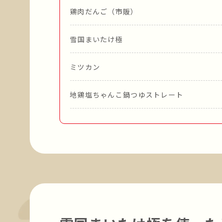
鶏肉だんご（市販）
雪国まいたけ極
ミツカン
地鶏塩ちゃんこ鍋つゆストレート