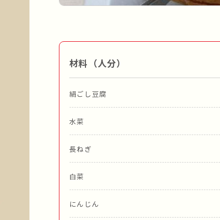
材料（人分）
絹ごし豆腐
水菜
長ねぎ
白菜
にんじん