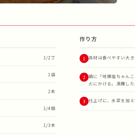
作り方
1/2丁
具材は食べやすい大き
1袋
鍋に「地鶏塩ちゃんこ
火にかける。沸騰した
2本
仕上げに、水菜を加え
1/4個
1/3本