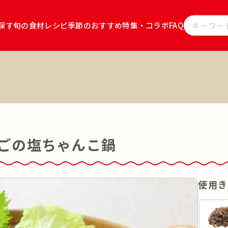
探す
旬の食材レシピ
季節のおすすめ
特集・コラボ
FAQ
レシピをキ
」
雪国えりんぎ
雪国ぶなしめじ
キノコのお肉
キノコの
ョ
キノコのお肉 食べるソース ごま坦々
雪国まいたけごはん
サラダ
その他
ごの塩ちゃんこ鍋
韓食
使用き
茹でる
蒸す
あえる
揚げる
炊く
漬ける
レンジ調理