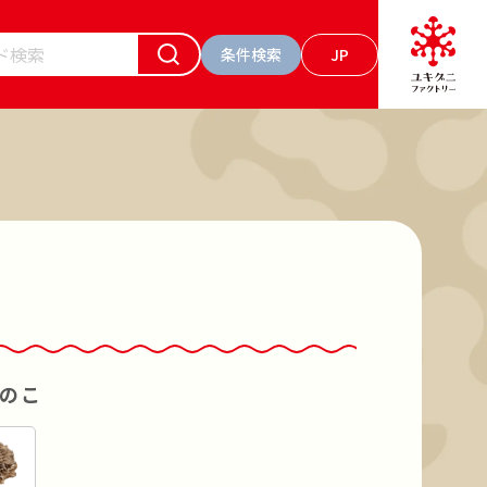
条件検索
JP
ーワードで検索
お肉 食べるソース トマト
の素キノコのお肉入り
マッシュルーム
のこ