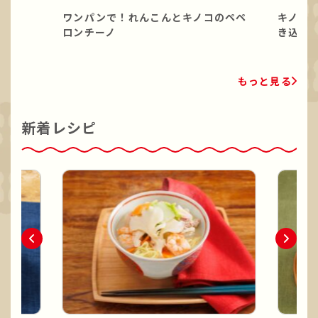
ワンパンで！れんこんとキノコのペペ
キノコ
ロンチーノ
き込み
もっと見る
新着レシピ