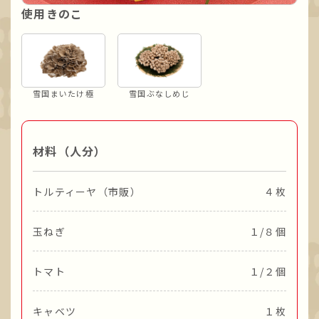
使用きのこ
雪国まいたけ極
雪国ぶなしめじ
材料（人分）
トルティーヤ（市販）
４枚
玉ねぎ
１/８個
トマト
１/２個
キャベツ
１枚