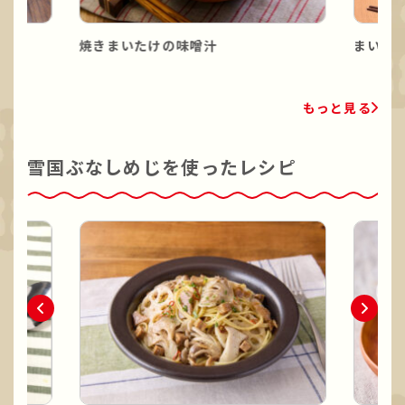
焼きまいたけの味噌汁
まいた
もっと見る
雪国ぶなしめじを使ったレシピ