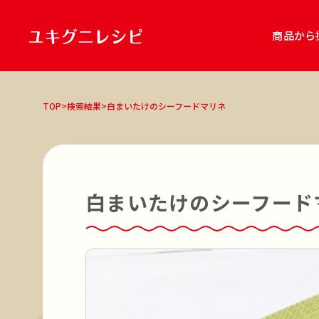
商品から
商品
TOP
>
検索結果
>
白まいたけのシーフードマリネ
雪国まいたけ極
雪国まいたけ極「白
キノコのお肉 食べるソース アヒージ
雪国きのこセット
レシピ種別
主食
主菜
副菜
スープ・汁
鍋
白まいたけのシーフード
調理ジャンル
和食
洋食
中華
エスニック
鍋
調理方法
オーブン調理
煮る
焼く
炒める