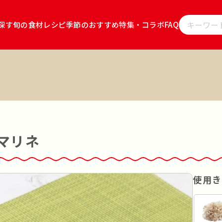
探す
旬の食材レシピ
季節のおすすめ
特集・コラボ
FAQ
レシピをキ
」
雪国えりんぎ
雪国ぶなしめじ
キノコのお肉
キノコの
ョ
キノコのお肉 食べるソース ごま坦々
雪国まいたけごはん
サラダ
その他
マリネ
韓食
使用き
茹でる
蒸す
あえる
揚げる
炊く
漬ける
レンジ調理