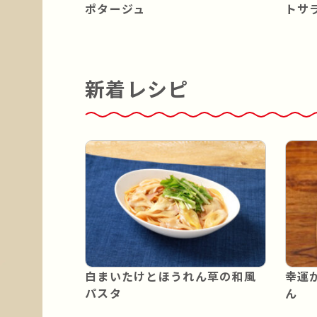
ポタージュ
トサ
新着レシピ
白まいたけとほうれん草の和風
幸運
パスタ
ん