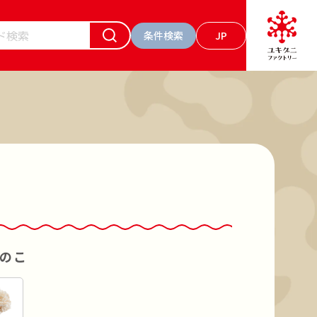
条件検索
JP
ーワードで検索
お肉 食べるソース トマト
の素キノコのお肉入り
マッシュルーム
のこ