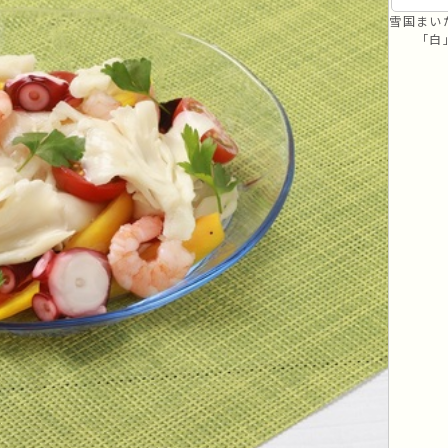
リセット
条件検索
雪国まい
「白