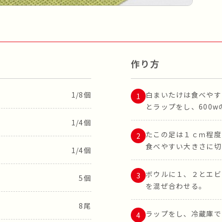
作り方
1/8個
白まいたけは食べやす
とラップをし、600
1/4個
たこの足は１ｃｍ程度
食べやすい大きさに切
1/4個
ボウルに１、２とエビ
5個
を混ぜ合わせる。
8尾
ラップをし、冷蔵庫で