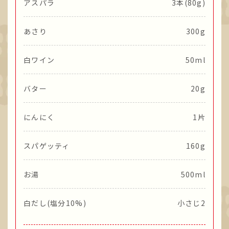
アスパラ
3本(80g)
あさり
300g
白ワイン
50ml
バター
20g
にんにく
1片
スパゲッティ
160g
お湯
500ml
白だし(塩分10%)
小さじ2