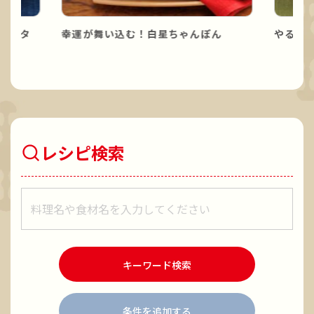
パスタ
幸運が舞い込む！白星ちゃんぽん
やる気
レシピ検索
レシピをキーワードで検索
キーワード検索
条件を追加する