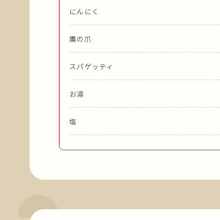
にんにく
鷹の爪
スパゲッティ
お湯
塩