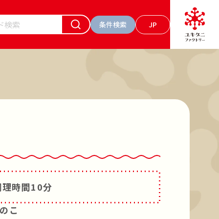
条件検索
JP
ーワードで検索
お肉 食べるソース トマト
の素キノコのお肉入り
マッシュルーム
調理時間
10分
のこ