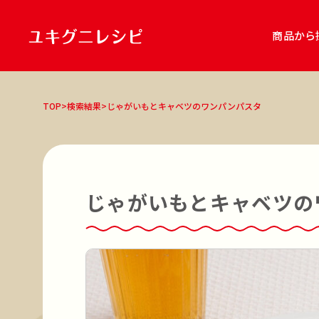
商品から
商品
TOP
>
検索結果
>
じゃがいもとキャベツのワンパンパスタ
雪国まいたけ極
雪国まいたけ極「白
キノコのお肉 食べるソース アヒージ
雪国きのこセット
レシピ種別
主食
主菜
副菜
スープ・汁
鍋
じゃがいもとキャベツの
調理ジャンル
和食
洋食
中華
エスニック
鍋
調理方法
オーブン調理
煮る
焼く
炒める