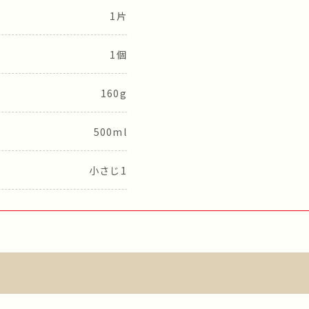
1片
1個
160g
500ml
小さじ1