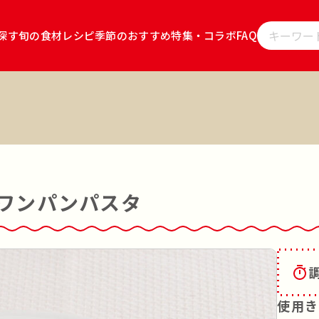
探す
旬の食材レシピ
季節のおすすめ
特集・コラボ
FAQ
レシピをキ
」
雪国えりんぎ
雪国ぶなしめじ
キノコのお肉
キノコの
ョ
キノコのお肉 食べるソース ごま坦々
雪国まいたけごはん
サラダ
その他
ワンパンパスタ
韓食
茹でる
蒸す
あえる
揚げる
炊く
漬ける
レンジ調理
使用き