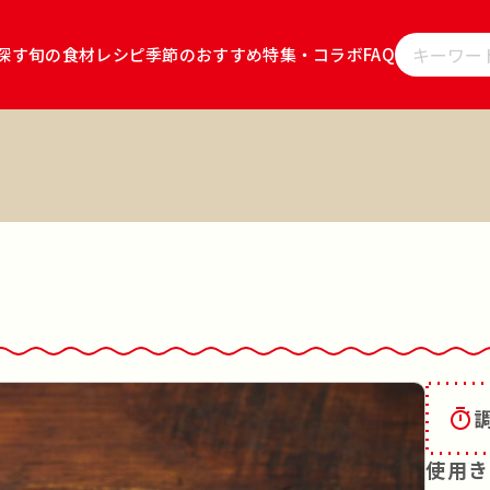
探す
旬の食材レシピ
季節のおすすめ
特集・コラボ
FAQ
レシピをキ
」
雪国えりんぎ
雪国ぶなしめじ
キノコのお肉
キノコの
ョ
キノコのお肉 食べるソース ごま坦々
雪国まいたけごはん
サラダ
その他
韓食
茹でる
蒸す
あえる
揚げる
炊く
漬ける
レンジ調理
使用き