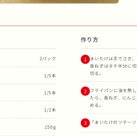
作り方
2パック
まいたけは手でさき、
長ねぎはタテ半分に切
切る。
1/5本
フライパンに油を熱し
1/5本
たら、長ねぎ、にんじ
める。
1/2本
「まいたけのソテーソ
150g