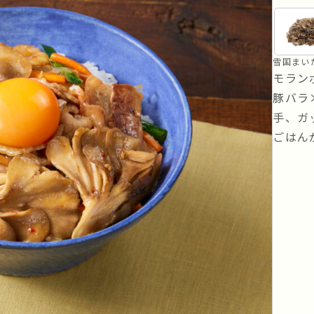
リセット
条件検索
雪国まい
モラン
豚バラ
手、ガ
ごはん