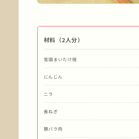
材料（2人分）
雪国まいたけ極
にんじん
ニラ
長ねぎ
豚バラ肉