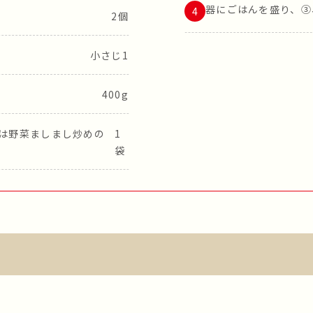
器にごはんを盛り、③
2個
小さじ1
400g
たは野菜ましまし炒めの
1
袋