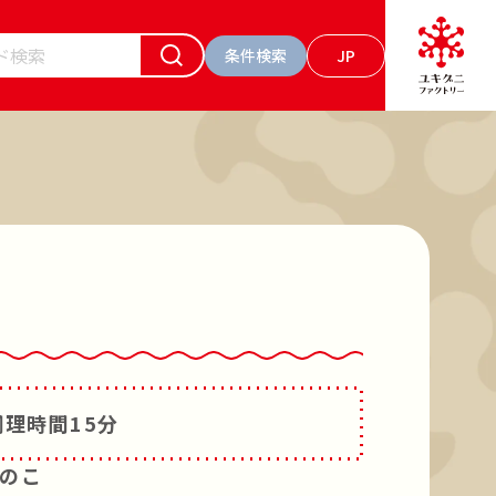
条件検索
JP
ーワードで検索
お肉 食べるソース トマト
の素キノコのお肉入り
マッシュルーム
調理時間
15分
のこ