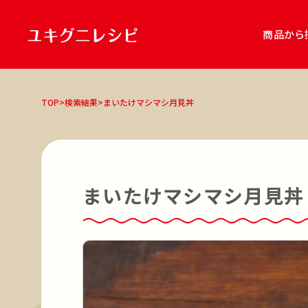
商品から
商品
TOP
>
検索結果
>
まいたけマシマシ月見丼
雪国まいたけ極
雪国まいたけ極「白
キノコのお肉 食べるソース アヒージ
雪国きのこセット
レシピ種別
主食
主菜
副菜
スープ・汁
鍋
まいたけマシマシ月見丼
調理ジャンル
和食
洋食
中華
エスニック
鍋
調理方法
オーブン調理
煮る
焼く
炒める