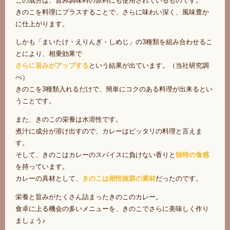
この成分は、旨み調味料の原料にも使用されているものです。
きのこを料理にプラスすることで、さらに味わい深く、風味豊か
に仕上がります。
しかも「まいたけ・えりんぎ・しめじ」の3種類を組み合わせるこ
とにより、相乗効果で
さらに旨みがアップする
という結果が出ています。（当社研究調
べ）
きのこを3種類入れるだけで、簡単にコクのある料理が出来るとい
うことです。
また、きのこの栄養は水溶性です。
煮汁に成分が溶け出すので、カレーはピッタリの料理と言えま
す。
そして、きのこはカレーのスパイスに負けない香りと
独特の食感
を持っています。
カレーの具材として、
きのこは相性抜群の素材
だったのです。
栄養と旨みがたくさん詰まったきのこのカレー。
食卓に上る機会の多いメニューを、きのこでさらに美味しく作り
ましょう♪