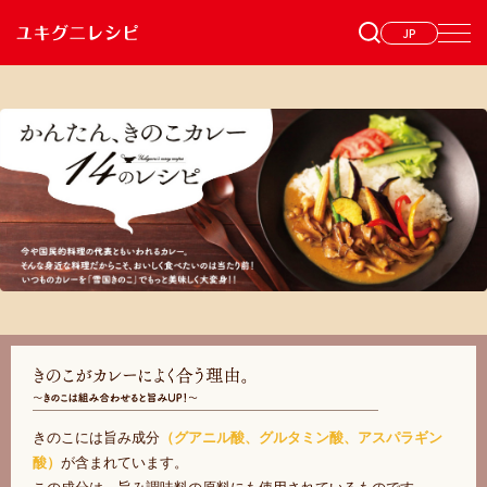
JP
きのこには旨み成分
（グアニル酸、グルタミン酸、アスパラギン
酸）
が含まれています。