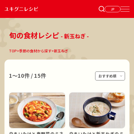
JP
旬の食材レシピ
- 新玉ねぎ -
TOP
>
季節の食材から探す
>
新玉ねぎ
1〜10件
/
15件
白まいたけと春野菜のミネ
白まいたけと新玉ねぎのミ