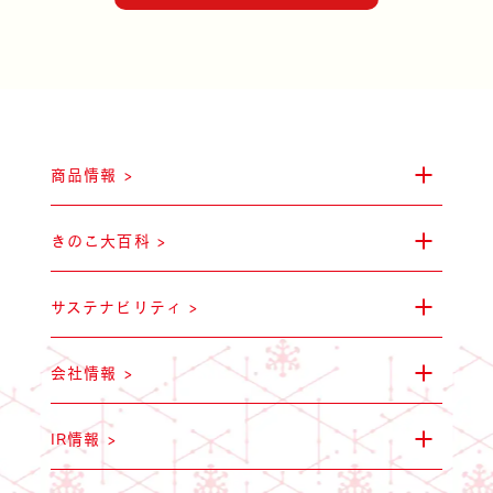
雪国まいたけ極 白
ステークホルダー・エン
山できのこをみか
会社概要
商品情報 >
きのこ大百科 >
サステナビリティ >
会社情報 >
雪国ぶなしめじ
気をつけたい・・・毒
環境への取り組
拠点一覧
IR情報 >