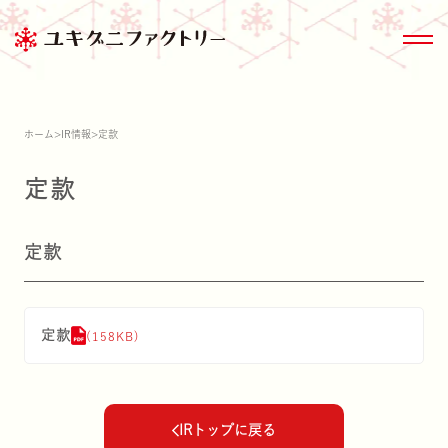
ホーム
>
IR情報
>
定款
定款
商品情報トップ
きのこ大百科
サステナビリティ
会社情報
定款
商品情報
ブランド紹介
定款
(158KB)
雪国まいたけ極
家のまわりのきの
ESG関連デー
沿革
IRトップに戻る