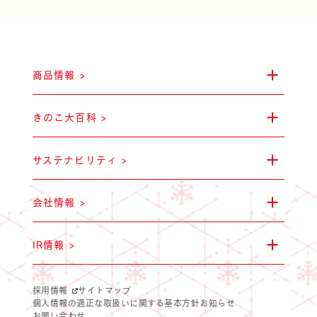
商品情報 >
雪国まいたけ極 白
ステークホルダー・エン
山できのこをみか
会社概要
きのこ大百科 >
サステナビリティ >
会社情報 >
IR情報 >
雪国ぶなしめじ
気をつけたい・・・毒
環境への取り組
拠点一覧
採用情報
サイトマップ
個人情報の適正な取扱いに関する基本方針
お知らせ
お問い合わせ