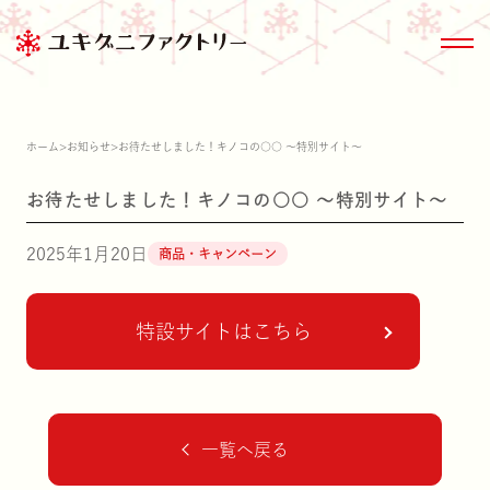
ホーム
>
お知らせ
>
お待たせしました！キノコの○○ ～特別サイト～
お待たせしました！キノコの○○ ～特別サイト～
商品情報トップ
きのこ大百科
サステナビリティ
会社情報
2025年1月20日
商品・キャンペーン
特設サイトはこちら
商品情報
ブランド紹介
雪国まいたけ極
家のまわりのきの
ESG関連デー
沿革
一覧へ戻る