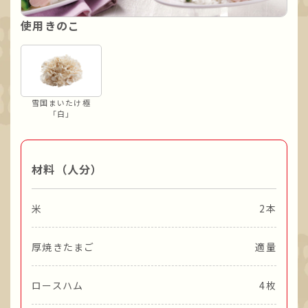
使用きのこ
雪国まいたけ極
「白」
材料（人分）
米
2本
厚焼きたまご
適量
ロースハム
4枚