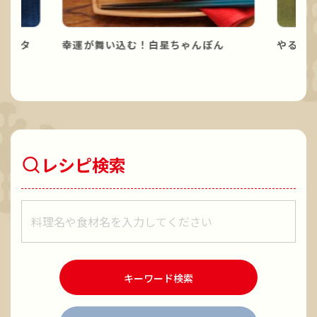
パスタ
幸運が舞い込む！白星ちゃんぽん
やる気
レシピ検索
レシピをキーワードで検索
キーワード検索