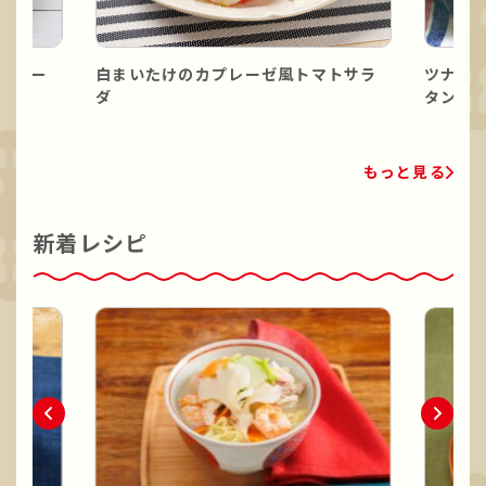
ポター
白まいたけのカプレーゼ風トマトサラ
ツナと
ダ
タン
もっと見る
新着レシピ