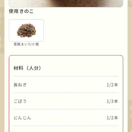
使用きのこ
雪国まいたけ極
材料（人分）
長ねぎ
1/2本
ごぼう
1/3本
にんじん
1/2本