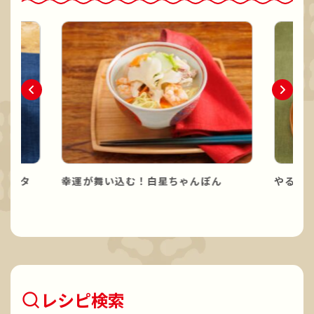
パスタ
幸運が舞い込む！白星ちゃんぽん
やる気
レシピ検索