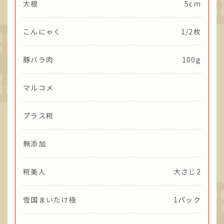
大根
5cm
こんにゃく
1/2枚
豚バラ肉
100g
マルコメ
プラス糀
無添加
糀美人
大さじ2
雪国まいたけ極
1パック