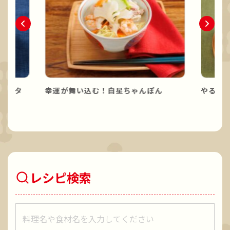
パスタ
幸運が舞い込む！白星ちゃんぽん
やる気
レシピ検索
レシピをキーワードで検索