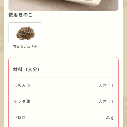
使用きのこ
雪国まいたけ極
材料（人分）
はちみつ
大さじ1
サラダ油
大さじ1
小ねぎ
20g