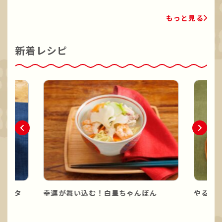
もっと見る
新着レシピ
パスタ
幸運が舞い込む！白星ちゃんぽん
やる気