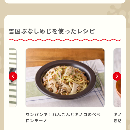
雪国ぶなしめじを使ったレシピ
ワンパンで！れんこんとキノコのペペ
キノコ
ロンチーノ
き込み