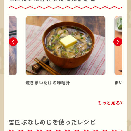
焼きまいたけの味噌汁
まいた
もっと見る
雪国ぶなしめじを使ったレシピ