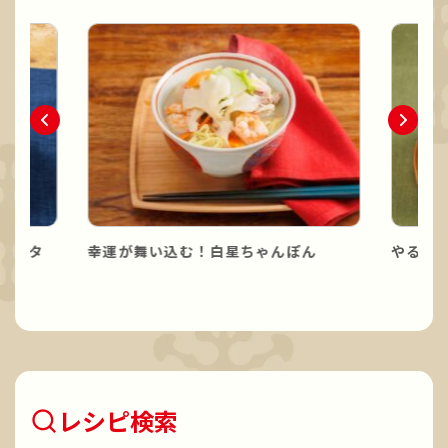
パスタ
幸運が舞い込む！白星ちゃんぽん
やる気
レシピ検索