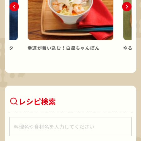
パスタ
幸運が舞い込む！白星ちゃんぽん
やる気
レシピ検索
レシピをキーワードで検索