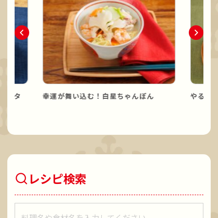
パスタ
幸運が舞い込む！白星ちゃんぽん
やる気
レシピ検索
レシピをキーワードで検索