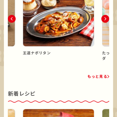
王道ナポリタン
たっぷ
ダ
もっと見る
新着レシピ