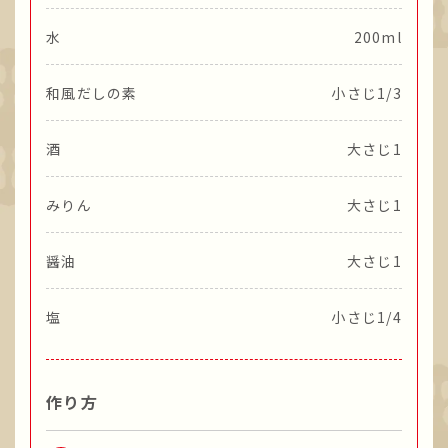
水
200ml
和風だしの素
小さじ1/3
酒
大さじ1
みりん
大さじ1
醤油
大さじ1
塩
小さじ1/4
作り方