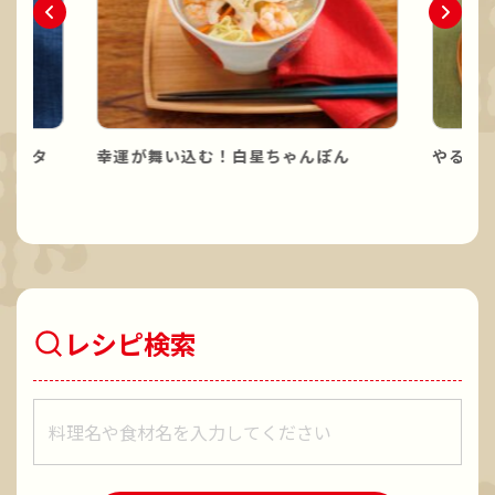
パスタ
幸運が舞い込む！白星ちゃんぽん
やる気
レシピ検索
レシピをキーワードで検索