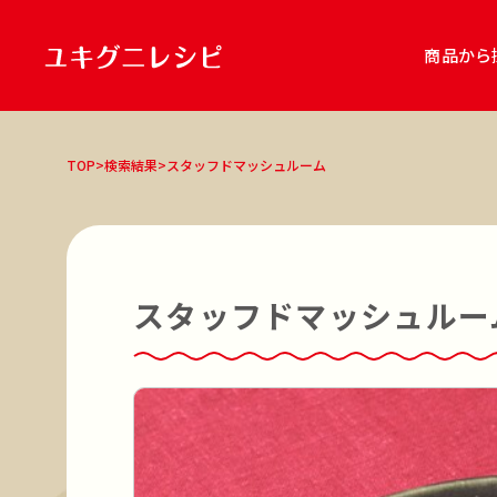
商品から
商品
TOP
>
検索結果
>
スタッフドマッシュルーム
雪国まいたけ極
雪国まいたけ極「白
キノコのお肉 食べるソース アヒージ
雪国きのこセット
レシピ種別
主食
主菜
副菜
スープ・汁
鍋
スタッフドマッシュルー
調理ジャンル
和食
洋食
中華
エスニック
鍋
調理方法
オーブン調理
煮る
焼く
炒める