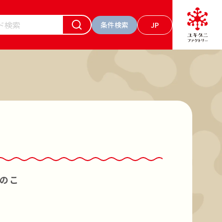
条件検索
JP
ーワードで検索
お肉 食べるソース トマト
の素キノコのお肉入り
マッシュルーム
のこ