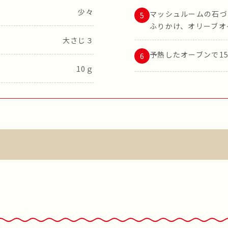
少々
マッシュルームの石づ
ふりかけ、オリーブオ
大さじ３
予熱したオーブンで1
10ｇ