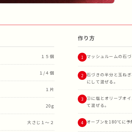
作り方
１５個
マッシュルームの石づ
１/４個
石づきの半分と玉ねぎ
にして混ぜる。
１片
②に塩とオリーブオイ
て混ぜる。
20g
オーブンを180℃に
大さじ１～２