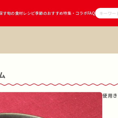
探す
旬の食材レシピ
季節のおすすめ
特集・コラボ
FAQ
レシピをキ
」
雪国えりんぎ
雪国ぶなしめじ
キノコのお肉
キノコの
ョ
キノコのお肉 食べるソース ごま坦々
雪国まいたけごはん
サラダ
その他
ム
韓食
使用き
茹でる
蒸す
あえる
揚げる
炊く
漬ける
レンジ調理