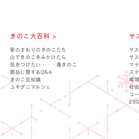
きのこ大百科 >
サ
バナンスの取り組み
するQ&A
ッセージ
健康食品
サステナビリティマネジメント体制
コーポレート アイデンティティ
炊きこみごはんの素
きのこ豆知識
大黒
家のまわりのきのこたち
サ
大粒
山できのこをみかけたら
サ
気をつけたい・・・毒きのこ
マ
商品に関するQ&A
ス
きのこ豆知識
環
ユキグニマルシェ
社
コ
ES
いたけ極
雪国えりんぎ
ィ方針・行動指針
社会への取り組み