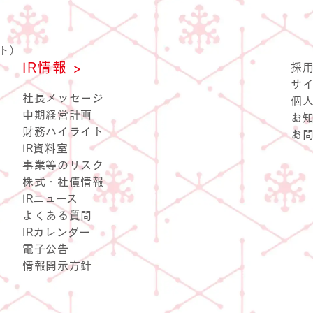
ト）
IR情報 >
採
サ
なしめじ
キノコのお肉
社長メッセージ
個
中期経営計画
お
財務ハイライト
お
IR資料室
事業等のリスク
株式・社債情報
IRニュース
よくある質問
IRカレンダー
電子公告
情報開示方針