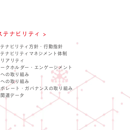
ステナビリティ >
本しめじ・
ユキグニマルシェ
マテリアリティ
IR情報
ステナビリティ方針・行動指針
丹波しめじ
ステナビリティマネジメント体制
テリアリティ
テークホルダー・エンゲージメント
境への取り組み
会への取り組み
ーポレート・ガバナンスの取り組み
G関連データ
マッシュルーム